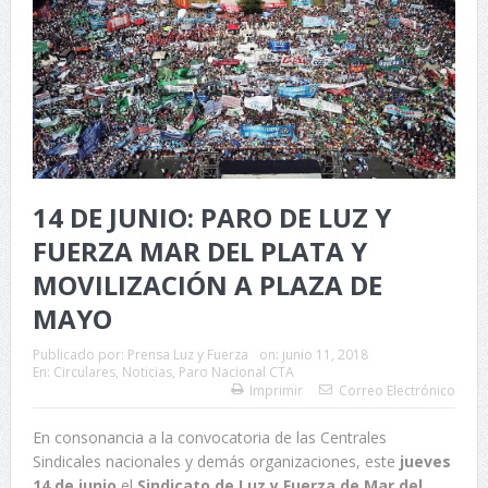
14 DE JUNIO: PARO DE LUZ Y
FUERZA MAR DEL PLATA Y
MOVILIZACIÓN A PLAZA DE
MAYO
Publicado por:
Prensa Luz y Fuerza
on:
junio 11, 2018
En:
Circulares
,
Noticias
,
Paro Nacional CTA
Imprimir
Correo Electrónico
En consonancia a la convocatoria de las Centrales
Sindicales nacionales y demás organizaciones, este
jueves
14 de junio
el
Sindicato de Luz y Fuerza de Mar del