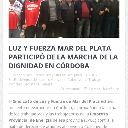
LUZ Y FUERZA MAR DEL PLATA
PARTICIPÓ DE LA MARCHA DE LA
DIGNIDAD EN CÓRDOBA
Publicado por:
Prensa Luz y Fuerza
on:
junio 13, 2018
En:
En defensa de nuestro Convenio Colectivo de Trabajo
,
Noticias
,
Secretaría General
Imprimir
Correo Electrónico
El
Sindicato de Luz y Fuerza de Mar del Plata
estuvo
presente nuevamente en Córdoba, acompañando la lucha
de los trabajadores y las trabajadoras de la
Empresa
Provincial de Energía
de esa provincia (EPEC) contra la
quita de derechos y ataques al convenio Colectivo de