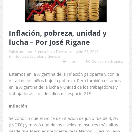
Inflación, pobreza, unidad y
lucha – Por José Rigane
Publicado por:
Prensa Luz y Fuerza
on:
julio 23, 2018
En:
Noticias
,
Secretaría General
Imprimir
Correo Electrónico
Estamos en la Argentina de la inflación galopante y con la
mitad de los niños bajo la pobreza. Pero también estamos
en la Argentina de la lucha y unidad de los trabajadores y
trabajadoras. Los desafíos del espacio 21F.
Inflación
Se conoció que el índice de inflación de junio fue de 3,7%
(INDEC) y marcó uno de los niveles mensuales más altos
desde que Macri es presidente de la Nación. El acumulado