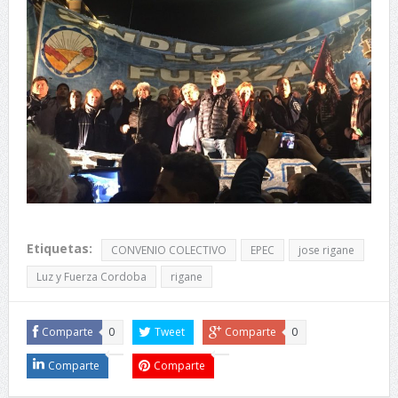
Etiquetas:
CONVENIO COLECTIVO
EPEC
jose rigane
Luz y Fuerza Cordoba
rigane
Comparte
0
Tweet
Comparte
0
Comparte
Comparte