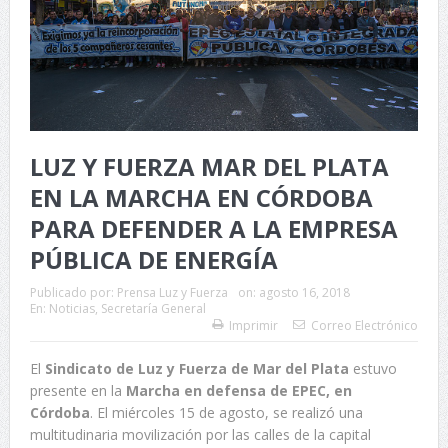
LUZ Y FUERZA MAR DEL PLATA
EN LA MARCHA EN CÓRDOBA
PARA DEFENDER A LA EMPRESA
PÚBLICA DE ENERGÍA
Publicado por:
Prensa Luz y Fuerza
on:
agosto 16, 2018
En:
Noticias
,
Secretaría General
Imprimir
Correo Electrónico
El
Sindicato de Luz y Fuerza de Mar del Plata
estuvo
presente en la
Marcha en defensa de EPEC, en
Córdoba
. El miércoles 15 de agosto, se realizó una
multitudinaria movilización por las calles de la capital