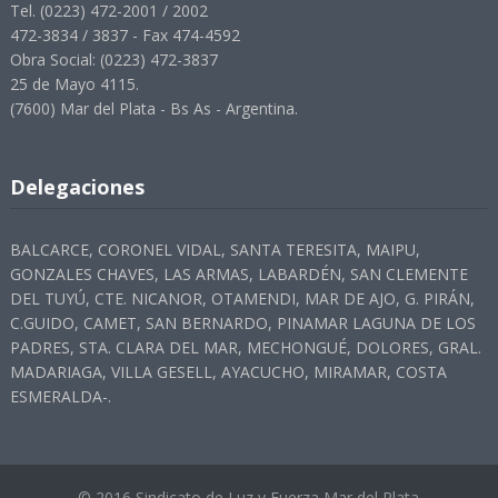
Tel. (0223) 472-2001 / 2002
472-3834 / 3837 - Fax 474-4592
Obra Social: (0223) 472-3837
25 de Mayo 4115.
(7600) Mar del Plata - Bs As - Argentina.
Delegaciones
BALCARCE, CORONEL VIDAL, SANTA TERESITA, MAIPU,
GONZALES CHAVES, LAS ARMAS, LABARDÉN, SAN CLEMENTE
DEL TUYÚ, CTE. NICANOR, OTAMENDI, MAR DE AJO, G. PIRÁN,
C.GUIDO, CAMET, SAN BERNARDO, PINAMAR LAGUNA DE LOS
PADRES, STA. CLARA DEL MAR, MECHONGUÉ, DOLORES, GRAL.
MADARIAGA, VILLA GESELL, AYACUCHO, MIRAMAR, COSTA
ESMERALDA-.
© 2016 Sindicato de Luz y Fuerza Mar del Plata