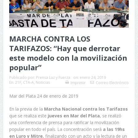
MARCHA CONTRA LOS
TARIFAZOS: “Hay que derrotar
este modelo con la movilización
popular”
Publicado por:
Prensa Luz y Fuerza
on:
enero 24, 2019
En:
21F
,
CTA-A
,
Noticias
Imprimir
Correo Electrónico
Mar del Plata 24 de enero de 2019
En la previa de la
Marcha Nacional contra los Tarifazos
que se realiza este
jueves en Mar del Plata
, se realizó
una conferencia de prensa para ratificar la movilización
popular en todo el país. La concentración será
a las 19hs
en Luro y Mitre
, finalizando con un acto y la lectura de un