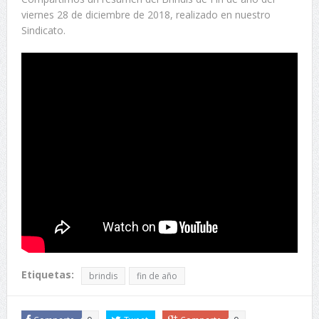
viernes 28 de diciembre de 2018, realizado en nuestro
Sindicato.
Etiquetas:
brindis
fin de año