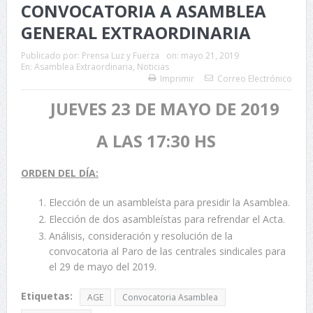
CONVOCATORIA A ASAMBLEA
GENERAL EXTRAORDINARIA
Publicado por:
Prensa Luz y Fuerza
on:
mayo 21, 2019
En:
Asamblea Extraordinaria
,
Noticias
Imprimir
Correo Electrónico
JUEVES 23 DE MAYO DE 2019
A LAS 17:30 HS
ORDEN DEL DÍA:
Elección de un asambleísta para presidir la Asamblea.
Elección de dos asambleístas para refrendar el Acta.
Análisis, consideración y resolución de la
convocatoria al Paro de las centrales sindicales para
el 29 de mayo del 2019.
Etiquetas:
AGE
Convocatoria Asamblea