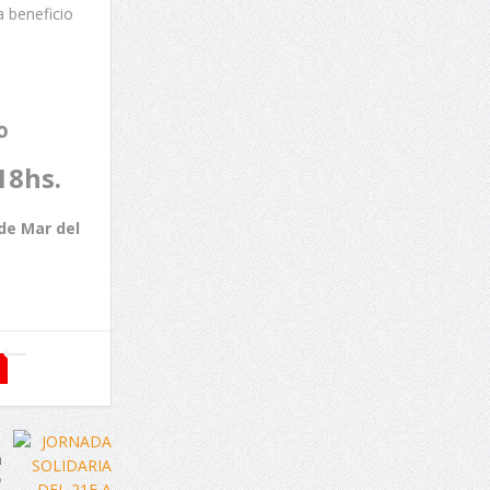
a beneficio
o
18hs.
 de Mar del
a
ó