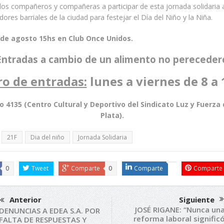
los compañeros y compañeras a participar de esta jornada solidaria 
ores barriales de la ciudad para festejar el Día del Niño y la Niña.
de agosto 15hs en Club Once Unidos.
Entradas a cambio de un alimento no pereceder
ro de entradas:
lunes a viernes de 8 a 
 4135 (Centro Cultural y Deportivo del Sindicato Luz y Fuerza
Plata).
21F
Dia del niño
Jornada Solidaria
0
Tweet
Comparte
0
Comparte
Comparte
Anterior
Siguiente
JOSÉ RIGANE: “Nunca un
DENUNCIAS A EDEA S.A. POR
reforma laboral signific
FALTA DE RESPUESTAS Y