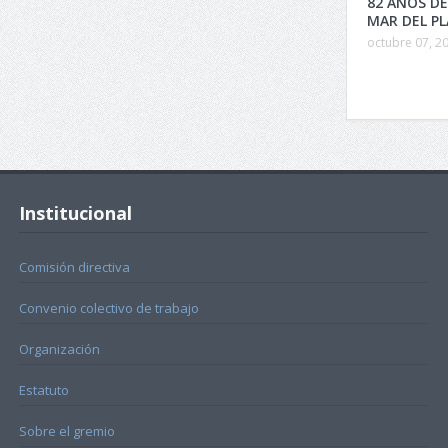
82 AÑOS DE
MAR DEL P
octubre 07, 2
Institucional
Comisión directiva
Convenio colectivo de trabajo
Organización
Estatuto
Sobre el gremio