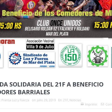
A SOLIDARIA DEL 21F A BENEFICIO
ORES BARRIALES
:
Prensa Luz y Fuerza
on:
julio 29, 2019
En:
21F
,
Noticias
Imprimir
Corr