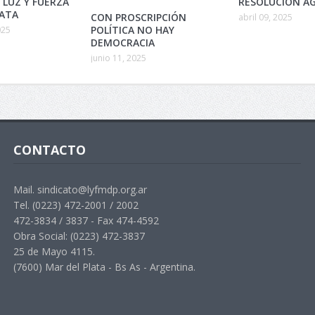
 LUZ Y FUERZA
RESOLUCIÓN AG
LATA
CON PROSCRIPCIÓN
abril 09, 2025
POLÍTICA NO HAY
025
DEMOCRACIA
junio 11, 2025
CONTACTO
Mail. sindicato@lyfmdp.org.ar
Tel. (0223) 472-2001 / 2002
472-3834 / 3837 - Fax 474-4592
Obra Social: (0223) 472-3837
25 de Mayo 4115.
(7600) Mar del Plata - Bs As - Argentina.