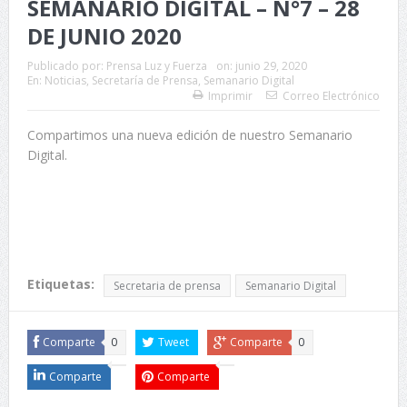
SEMANARIO DIGITAL – N°7 – 28
DE JUNIO 2020
Publicado por:
Prensa Luz y Fuerza
on:
junio 29, 2020
En:
Noticias
,
Secretaría de Prensa
,
Semanario Digital
Imprimir
Correo Electrónico
Compartimos una nueva edición de nuestro Semanario
Digital.
Etiquetas:
Secretaria de prensa
Semanario Digital
Comparte
0
Tweet
Comparte
0
Comparte
Comparte