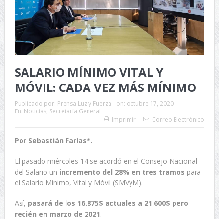
SALARIO MÍNIMO VITAL Y
MÓVIL: CADA VEZ MÁS MÍNIMO
Publicado por:
Prensa Luz y Fuerza
on:
octubre 17, 2020
En:
Noticias
,
Secretaría General
Imprimir
Correo Electrónico
Por
Sebastián Farías*.
El pasado miércoles 14 se acordó en el Consejo Nacional
del Salario un
incremento del 28% en tres tramos
para
el Salario Mínimo, Vital y Móvil (SMVyM).
Así,
pasará de los 16.875$ actuales a 21.600$ pero
recién en marzo de 2021
.