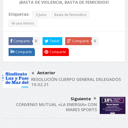
¡BASTA DE VIOLENCIA, BASTA DE FEMICIDIOS!
Etiquetas:
3 Junio
Basta de femicidios
Ni una menos
Comparte
0
Tweet
Comparte
0
Comparte
Comparte
Anterior
RESOLUCIÓN CUERPO GENERAL DELEGADOS
19.02.21
Siguiente
CONVENIO MUTUAL «LA ENERGIA» CON
MARES SPORTS