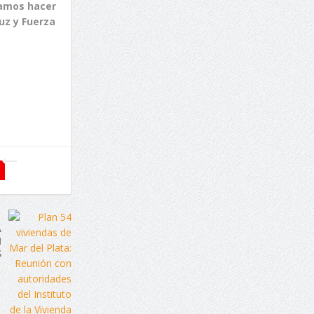
damos hacer
Luz y Fuerza
A
N
S