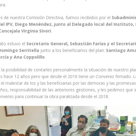
ra.
s de nuestra Comisión Directiva, fuimos recibidos por el
Subadmini
del IPV, Diego Menéndez, junto al Delegado local del Instituto,
Concejala Virginia Sívori
.
cato estuvo el
Secretario General, Sebastián Farías y el Secretar
Domingo Serritella
junto a los beneficiarios del plan:
Santiago Amar
cía y Ana Coppolillo
.
a posibilidad de contarles personalmente la situación de nuestro pla
hace 12 años pero que desde el 2016 tiene un Convenio firmado. L
l malestar de los y las beneficiarias por las demoras y las promesa
ños, responsabilidad de las anteriores gestiones, y les pedimos que
convenio para continuar la obra paralizada desde el 2018.