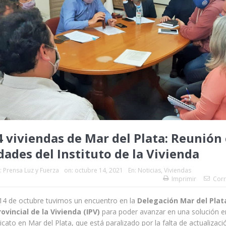
4 viviendas de Mar del Plata: Reunión
dades del Instituto de la Vivienda
:
Prensa Luz y Fuerza
on:
octubre 14, 2021
En:
Noticias
,
Viviendas
Imprimir
Corr
 14 de octubre tuvimos un encuentro en la
Delegación Mar del Plat
rovincial de la Vivienda (IPV)
para poder avanzar en una solución en
icato en Mar del Plata, que está paralizado por la falta de actualizaci