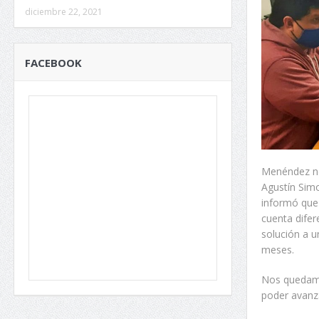
diciembre 22, 2021
FACEBOOK
Menéndez no
Agustín Sim
informó que
cuenta difer
solución a u
meses.
Nos quedamo
poder avanza