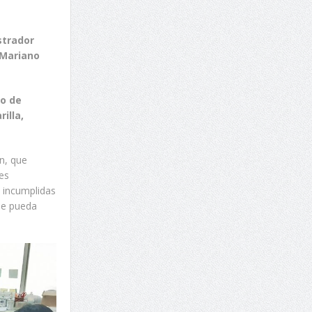
strador
 Mariano
io de
illa,
n, que
es
s incumplidas
 se pueda