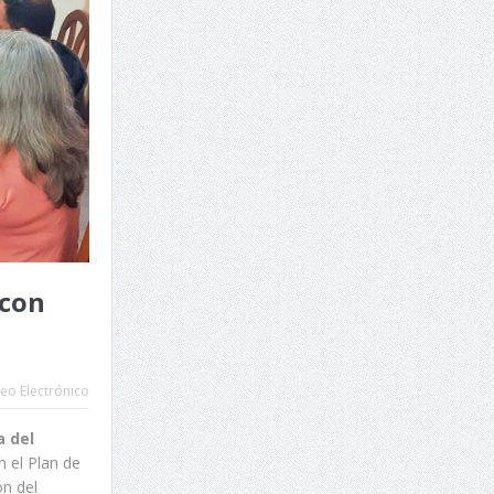
 con
eo Electrónico
a del
 el Plan de
ón del