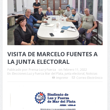
VISITA DE MARCELO FUENTES A
LA JUNTA ELECTORAL
Publicado por:
Prensa Luz y Fuerza
on:
febrero 11, 2022
En:
Elecciones Luz y Fuerza Mar del Plata
,
junta electoral
,
Noticias
Imprimir
Correo Electrónico