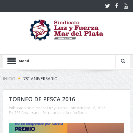
Menú
INICIO
73° ANIVERSARIO
TORNEO DE PESCA 2016
Publicado por:
Prensa Luz y Fuerza
on:
octubre 18, 2016
En:
73° Aniversario
,
Secretaría de Acción Social