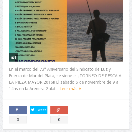
En el marco del 73° Aniversario del Sindicato de Luz y
Fuerza de Mar del Plata, se viene el ¡¡TORNEO DE PESCA A
LA PIEZA MAYOR 2016!! El sábado 5 de noviembre de 9 a
14hs en la Arenera Galat...
Leer más
Tweet
Comparte
Comparte
0
0