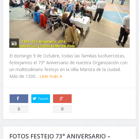
El domingo 9 de Octubre, todas las familias lucifuercistas,
festejamos el 73° Aniversario de nuestra Organización con
un multitudinario festejo en la Villa Marista de la ciudad.
Más de 1200...
Leer más
Tweet
Comparte
Comparte
0
0
FOTOS FESTEJO 73° ANIVERSARIO –