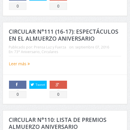
Comparte
Comparte
0
0
CIRCULAR N°111 (16-17): ESPECTÁCULOS
EN EL ALMUERZO ANIVERSARIO
Publicado por:
Prensa Luz y Fuerza
on:
septiembre 07, 2016
En:
73° Aniversario
,
Circulares
Leer más
Tweet
Comparte
Comparte
0
0
CIRCULAR N°110: LISTA DE PREMIOS
ALMUERZO ANIVERSARIO