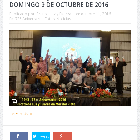
DOMINGO 9 DE OCTUBRE DE 2016
Publicado por:
Prensa Luz y Fuerza
on:
octubre 11, 2016
En:
73° Aniversario
,
Fotos
,
Noticias
Leer más
Tweet