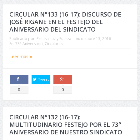
CIRCULAR N°133 (16-17): DISCURSO DE
JOSÉ RIGANE EN EL FESTEJO DEL
ANIVERSARIO DEL SINDICATO
Publicado por:
Prensa Luz y Fuerza
on:
octubre 13, 2016
En:
73° Aniversario
,
Circulares
Leer más
Tweet
Comparte
Comparte
0
0
CIRCULAR N°132 (16-17):
MULTITUDINARIO FESTEJO POR EL 73°
ANIVERSARIO DE NUESTRO SINDICATO