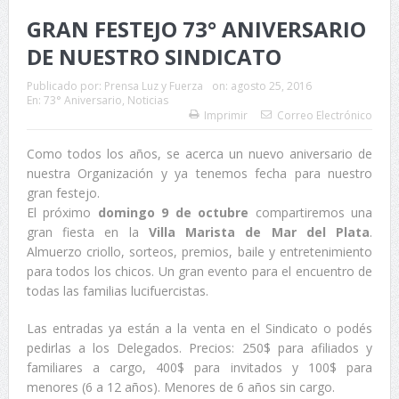
GRAN FESTEJO 73° ANIVERSARIO
DE NUESTRO SINDICATO
Publicado por:
Prensa Luz y Fuerza
on:
agosto 25, 2016
En:
73° Aniversario
,
Noticias
Imprimir
Correo Electrónico
Como todos los años, se acerca un nuevo aniversario de
nuestra Organización y ya tenemos fecha para nuestro
gran festejo.
El próximo
domingo 9 de octubre
compartiremos una
gran fiesta en la
Villa Marista de Mar del Plata
.
Almuerzo criollo, sorteos, premios, baile y entretenimiento
para todos los chicos. Un gran evento para el encuentro de
todas las familias lucifuercistas.
Las entradas ya están a la venta en el Sindicato o podés
pedirlas a los Delegados. Precios: 250$ para afiliados y
familiares a cargo, 400$ para invitados y 100$ para
menores (6 a 12 años). Menores de 6 años sin cargo.