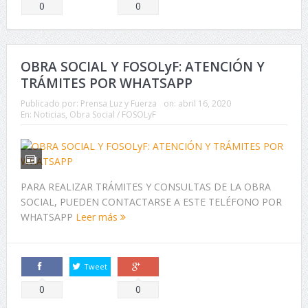
Comparte
Comparte
0
0
OBRA SOCIAL Y FOSOLyF: ATENCIÓN Y
TRÁMITES POR WHATSAPP
Publicado por:
Prensa Luz y Fuerza
on:
abril 16, 2020
En:
Noticias
,
Obra Social / FOSOLyF
PARA REALIZAR TRÁMITES Y CONSULTAS DE LA OBRA
SOCIAL, PUEDEN CONTACTARSE A ESTE TELÉFONO POR
WHATSAPP
Leer más
Tweet
Comparte
Comparte
0
0