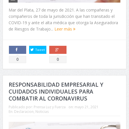
Mar del Plata, 27 de mayo de 2021. A las compañeras y
compañeros de toda la jurisdicción que han transitado el
COVID-19 y ante el alta médica que otorga la Aseguradora
de Riesgos de Trabajo...
Leer más
Tweet
Comparte
Comparte
0
0
RESPONSABILIDAD EMPRESARIAL Y
CUIDADOS INDIVIDUALES PARA
COMBATIR AL CORONAVIRUS
Publicado por:
Prensa Luz y Fuerza
on:
mayo 21, 2021
En:
Declaracion
,
Noticias