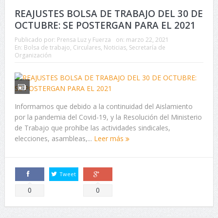
REAJUSTES BOLSA DE TRABAJO DEL 30 DE
OCTUBRE: SE POSTERGAN PARA EL 2021
Publicado por:
Prensa Luz y Fuerza
on:
marzo 22, 2021
En:
Bolsa de trabajo
,
Circulares
,
Noticias
,
Secretaría de
Organización
Informamos que debido a la continuidad del Aislamiento
por la pandemia del Covid-19, y la Resolución del Ministerio
de Trabajo que prohíbe las actividades sindicales,
elecciones, asambleas,...
Leer más
Tweet
Comparte
Comparte
0
0