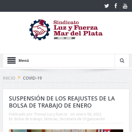
Menú
INICIO
COVID-19
SUSPENSIÓN DE LOS REAJUSTES DE LA
BOLSA DE TRABAJO DE ENERO
Publicado por:
Prensa Luz y Fuerza
on:
enero 06, 2022
En:
Bolsa de trabajo
,
Noticias
,
Secretaría de Organización