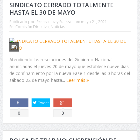
SINDICATO CERRADO TOTALMENTE
HASTA EL 30 DE MAYO
Publicado por:
Prensa Luz y Fuerza
on:
mayo 21, 2021
En:
Comisión Directiva
,
Noticias
Atendiendo las resoluciones del Gobierno Nacional
anunciadas el jueves 20 de mayo que establece nueve días
de confinamiento por la nueva Fase 1 desde las 0 horas del
sábado 22 de mayo hasta...
Leer más
Tweet
Comparte
Comparte
0
0