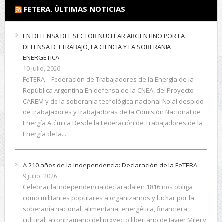
FETERA. ÚLTIMAS NOTICIAS
EN DEFENSA DEL SECTOR NUCLEAR ARGENTINO POR LA
DEFENSA DELTRABAJO, LA CIENCIA Y LA SOBERANIA
ENERGETICA
10 julio, 2026
FeTERA – Federación de Trabajadores de la Energía de la
República Argentina En defensa de la CNEA, del Proyecto
CAREM y de la soberanía tecnológica nacional No al despido
de trabajadores y trabajadoras de la Comisión Nacional de
Energía Atómica Desde la Federación de Trabajadores de la
Energía de la...
A 210 años de la Independencia: Declaración de la FeTERA.
9 julio, 2026
Celebrar la Independencia declarada en 1816 nos obliga
como militantes populares a organizarnos y luchar por la
soberanía nacional, alimentaria, energética, financiera,
cultural, a contramano del proyecto libertario de Javier Milei y