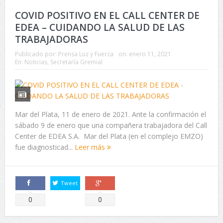
COVID POSITIVO EN EL CALL CENTER DE
EDEA – CUIDANDO LA SALUD DE LAS
TRABAJADORAS
Publicado por:
Prensa Luz y Fuerza
on:
enero 11, 2021
En:
Noticias
,
Secretaría Gremial
Mar del Plata, 11 de enero de 2021. Ante la confirmación el
sábado 9 de enero que una compañera trabajadora del Call
Center de EDEA S.A. Mar del Plata (en el complejo EMZO)
fue diagnosticad...
Leer más
Tweet
Comparte
Comparte
0
0