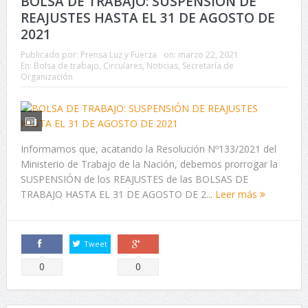
BOLSA DE TRABAJO: SUSPENSIÓN DE
REAJUSTES HASTA EL 31 DE AGOSTO DE
2021
Publicado por:
Prensa Luz y Fuerza
on:
marzo 22, 2021
En:
Bolsa de trabajo
,
Circulares
,
Noticias
,
Secretaría de
Organización
Informamos que, acatando la Resolución Nº133/2021 del
Ministerio de Trabajo de la Nación, debemos prorrogar la
SUSPENSIÓN de los REAJUSTES de las BOLSAS DE
TRABAJO HASTA EL 31 DE AGOSTO DE 2...
Leer más
Tweet
Comparte
Comparte
0
0