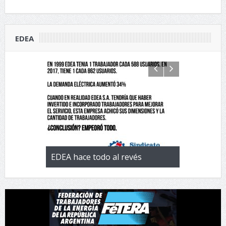
EDEA
 con la
EDEA hace todo al revés
EL negocio 
 de