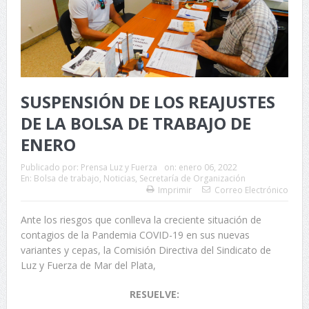
SUSPENSIÓN DE LOS REAJUSTES
DE LA BOLSA DE TRABAJO DE
ENERO
Publicado por:
Prensa Luz y Fuerza
on:
enero 06, 2022
En:
Bolsa de trabajo
,
Noticias
,
Secretaría de Organización
Imprimir
Correo Electrónico
Ante los riesgos que conlleva la creciente situación de
contagios de la Pandemia COVID-19 en sus nuevas
variantes y cepas, la Comisión Directiva del Sindicato de
Luz y Fuerza de Mar del Plata,
RESUELVE: