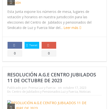
Esta Junta expone los números de mesa, lugares de
votación y horarios en nuestra jurisdicción para las
elecciones del Centro de Jubilados y pensionados del
Sindicato de Luz y Fuerza Mar del...
Leer más
Tweet
Comparte
Comparte
0
0
RESOLUCIÓN A.G.E CENTRO JUBILADOS
11 DE OCTUBRE DE 2023
Publicado por:
Prensa Luz y Fuerza
on:
octubre 17, 2023
En:
Centro de Jubilados y Pensionados Luz y Fuerza
,
Noticias