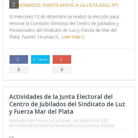
El miércoles 15 de diciembre se realizó la elección para
renovar la Comisión Directiva del Centro de Jubilados y
Pensionados del Sindicato de Luz y Fuerza de Mar del
Plata. Fueron 14 urnas h...
Leer más
Tweet
Comparte
Comparte
0
0
Actividades de la Junta Electoral del
Centro de Jubilados del Sindicato de Luz
y Fuerza Mar del Plata
Publicado por:
Prensa Luz y Fuerza
on:
octubre 26, 2021
En:
Centro de Jubilados y Pensionados Luz y Fuerza
,
Noticias