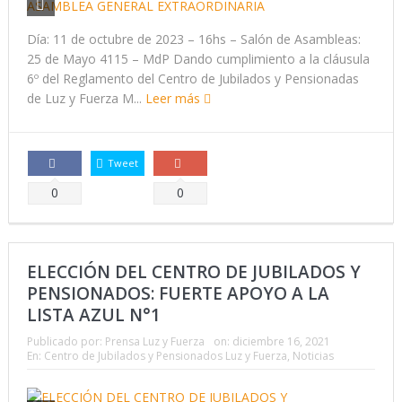
Día: 11 de octubre de 2023 – 16hs – Salón de Asambleas:
25 de Mayo 4115 – MdP Dando cumplimiento a la cláusula
6º del Reglamento del Centro de Jubilados y Pensionadas
de Luz y Fuerza M...
Leer más
Tweet
Comparte
Comparte
0
0
ELECCIÓN DEL CENTRO DE JUBILADOS Y
PENSIONADOS: FUERTE APOYO A LA
LISTA AZUL N°1
Publicado por:
Prensa Luz y Fuerza
on:
diciembre 16, 2021
En:
Centro de Jubilados y Pensionados Luz y Fuerza
,
Noticias