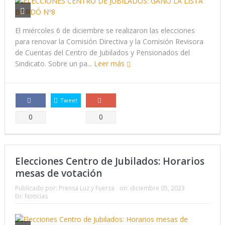
El miércoles 6 de diciembre se realizaron las elecciones
para renovar la Comisión Directiva y la Comisión Revisora
de Cuentas del Centro de Jubilados y Pensionados del
Sindicato. Sobre un pa...
Leer más
Tweet
Comparte
Comparte
0
0
Elecciones Centro de Jubilados: Horarios
mesas de votación
Publicado por:
Prensa Luz y Fuerza
on:
diciembre 05, 2023
En:
Noticias