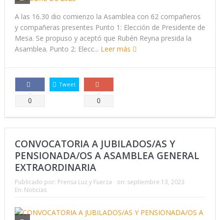
A las 16.30 dio comienzo la Asamblea con 62 compañeros
y compañeras presentes Punto 1: Elección de Presidente de
Mesa. Se propuso y aceptó que Rubén Reyna presida la
Asamblea. Punto 2: Elecc...
Leer más
Tweet
Comparte
Comparte
0
0
CONVOCATORIA A JUBILADOS/AS Y
PENSIONADA/OS A ASAMBLEA GENERAL
EXTRAORDINARIA
Publicado por:
Prensa Luz y Fuerza
on:
septiembre 13, 2023
En:
Noticias