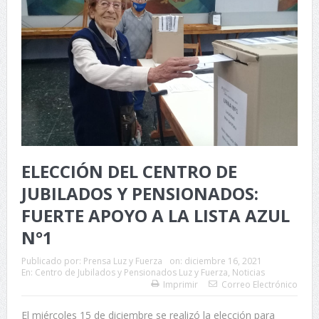
ELECCIÓN DEL CENTRO DE
JUBILADOS Y PENSIONADOS:
FUERTE APOYO A LA LISTA AZUL
N°1
Publicado por:
Prensa Luz y Fuerza
on:
diciembre 16, 2021
En:
Centro de Jubilados y Pensionados Luz y Fuerza
,
Noticias
Imprimir
Correo Electrónico
El miércoles 15 de diciembre se realizó la elección para