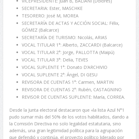
VICEPRESIDENTE: Juan B, BALIANI (Dolores)
SECRETARIA: Ester, MASCHKE
TESORERO: José M, MOREA
SECRETARÍA DE ACTAS Y ACCIÓN SOCIAL: Félix,
GÓMEZ (Balcarce)
SECRETARÍA DE TURISMO: Nicolás, ARIAS
VOCAL TITULAR 1°: Alberto, ZACCARDI (Balcarce)
VOCAL TITULAR 2°: Jorge, PALLOTTA (Maipú)
VOCAL TITULAR 3°: Delia, TEVES
VOCAL SUPLENTE 1°: Donato D’ARCHIVIO
VOCAL SUPLENTE 2°: Ángel, DI GESU
REVISORA DE CUENTAS 1°: Carmen, MARTIN
REVISORA DE CUENTAS 2°: Rubén, CASTAGNINO
REVISOR DE CUENTAS SUPLENTE: María, CORREA.
Desde la Junta electoral destacaron que «la lista Azul N°1
pudo sumar más del 50% de los votos habilitados, dando a
la Comisión Directiva no solo legalidad estatutaria, sino
además, una gran legitimidad política para la agrupación
que defendió y continúa, el proyecto político liderado por