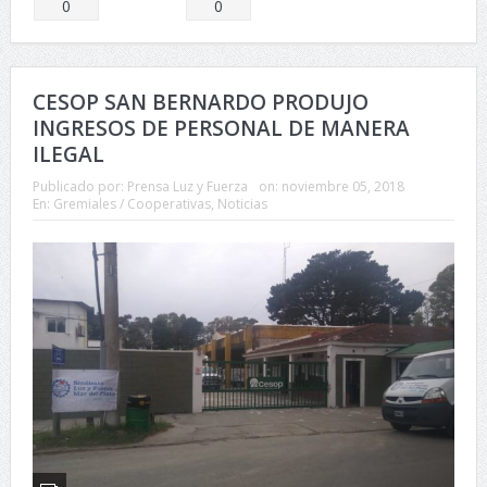
Comparte
Comparte
0
0
CESOP SAN BERNARDO PRODUJO
INGRESOS DE PERSONAL DE MANERA
ILEGAL
Publicado por:
Prensa Luz y Fuerza
on:
noviembre 05, 2018
En:
Gremiales / Cooperativas
,
Noticias