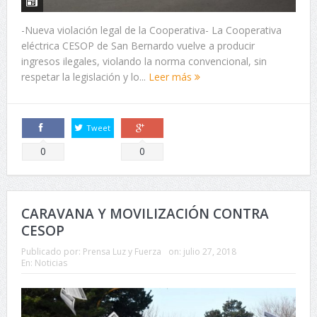
-Nueva violación legal de la Cooperativa- La Cooperativa
eléctrica CESOP de San Bernardo vuelve a producir
ingresos ilegales, violando la norma convencional, sin
respetar la legislación y lo...
Leer más
Tweet
Comparte
Comparte
0
0
CARAVANA Y MOVILIZACIÓN CONTRA
CESOP
Publicado por:
Prensa Luz y Fuerza
on:
julio 27, 2018
En:
Noticias