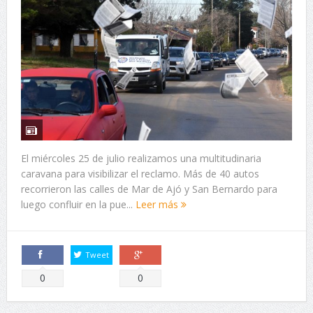
El miércoles 25 de julio realizamos una multitudinaria
caravana para visibilizar el reclamo. Más de 40 autos
recorrieron las calles de Mar de Ajó y San Bernardo para
luego confluir en la pue...
Leer más
Tweet
Comparte
Comparte
0
0