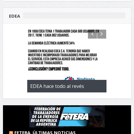
EDEA
 con la
EDEA hace todo al revés
EL negocio 
 de
FETERA. ÚLTIMAS NOTICIAS