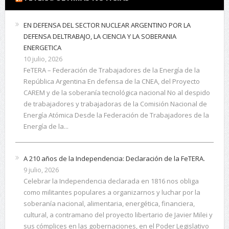
EN DEFENSA DEL SECTOR NUCLEAR ARGENTINO POR LA
DEFENSA DELTRABAJO, LA CIENCIA Y LA SOBERANIA
ENERGETICA
10 julio, 2026
FeTERA – Federación de Trabajadores de la Energía de la
República Argentina En defensa de la CNEA, del Proyecto
CAREM y de la soberanía tecnológica nacional No al despido
de trabajadores y trabajadoras de la Comisión Nacional de
Energía Atómica Desde la Federación de Trabajadores de la
Energía de la...
A 210 años de la Independencia: Declaración de la FeTERA.
9 julio, 2026
Celebrar la Independencia declarada en 1816 nos obliga
como militantes populares a organizarnos y luchar por la
soberanía nacional, alimentaria, energética, financiera,
cultural, a contramano del proyecto libertario de Javier Milei y
sus cómplices en las gobernaciones, en el Poder Legislativo