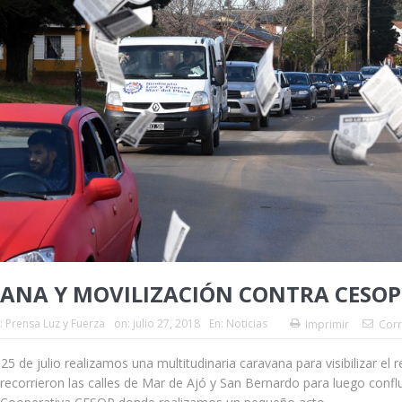
ANA Y MOVILIZACIÓN CONTRA CESOP
:
Prensa Luz y Fuerza
on:
julio 27, 2018
En:
Noticias
Imprimir
Corr
 25 de julio realizamos una multitudinaria caravana para visibilizar el
recorrieron las calles de Mar de Ajó y San Bernardo para luego conflu