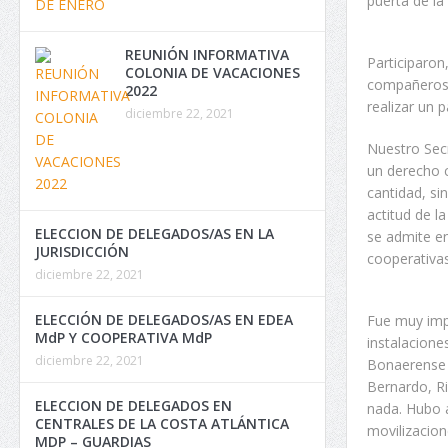
puerta de l
REUNIÓN INFORMATIVA
Participaron
COLONIA DE VACACIONES
compañeros 
2022
realizar un 
diciembre 22, 2021
Nuestro Secr
un derecho c
cantidad, si
actitud de l
ELECCION DE DELEGADOS/AS EN LA
se admite en
JURISDICCIÓN
cooperativas
diciembre 22, 2021
ELECCIÓN DE DELEGADOS/AS EN EDEA
Fue muy impo
MdP Y COOPERATIVA MdP
instalacione
diciembre 22, 2021
Bonaerense e
Bernardo, R
ELECCION DE DELEGADOS EN
nada. Hubo a
CENTRALES DE LA COSTA ATLÁNTICA
movilizacion
MDP – GUARDIAS