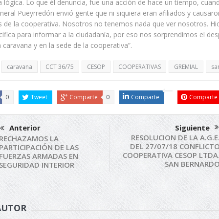
lógica. Lo que él denuncia, fue una acción de hace un tiempo, cuand
neral Pueyrredón envió gente que ni siquiera eran afiliados y causar
os de la cooperativa. Nosotros no tenemos nada que ver nosotros. H
ifica para informar a la ciudadanía, por eso nos sorprendimos el des
la caravana y en la sede de la cooperativa”.
caravana
CCT 36/75
CESOP
COOPERATIVAS
GREMIAL
sa
0
Tweet
Comparte
0
Comparte
Comparte
Anterior
Siguiente
RESOLUCION DE LA A.G.E
RECHAZAMOS LA
DEL 27/07/18 CONFLICT
PARTICIPACIÓN DE LAS
COOPERATIVA CESOP LTDA
FUERZAS ARMADAS EN
SAN BERNARD
SEGURIDAD INTERIOR
AUTOR