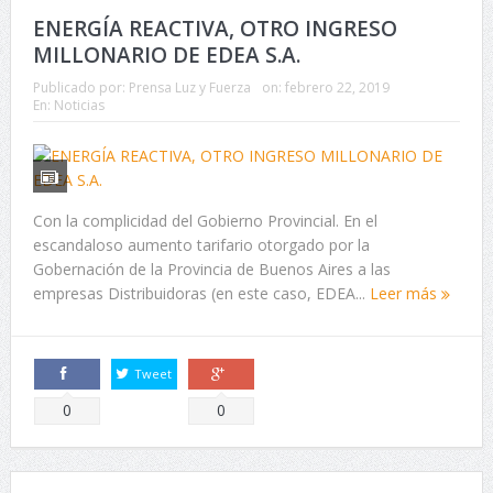
ENERGÍA REACTIVA, OTRO INGRESO
MILLONARIO DE EDEA S.A.
Publicado por:
Prensa Luz y Fuerza
on:
febrero 22, 2019
En:
Noticias
Con la complicidad del Gobierno Provincial. En el
escandaloso aumento tarifario otorgado por la
Gobernación de la Provincia de Buenos Aires a las
empresas Distribuidoras (en este caso, EDEA...
Leer más
Tweet
Comparte
Comparte
0
0