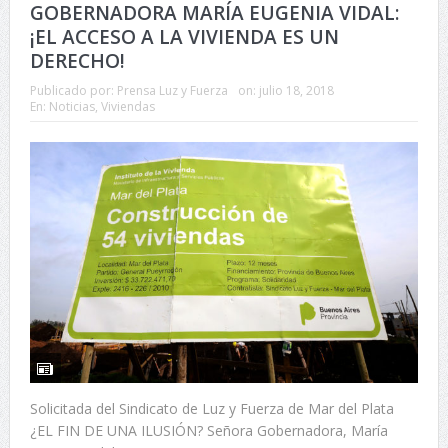
GOBERNADORA MARÍA EUGENIA VIDAL:
¡EL ACCESO A LA VIVIENDA ES UN
DERECHO!
Publicado por:
Prensa Luz y Fuerza
on:
julio 18, 2018
En:
Noticias
,
Viviendas
Solicitada del Sindicato de Luz y Fuerza de Mar del Plata
¿EL FIN DE UNA ILUSIÓN? Señora Gobernadora, María