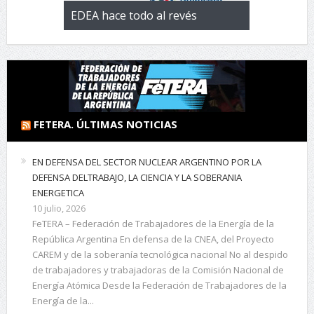
 con la
EDEA hace todo al revés
EL negocio 
 de
FETERA. ÚLTIMAS NOTICIAS
EN DEFENSA DEL SECTOR NUCLEAR ARGENTINO POR LA
DEFENSA DELTRABAJO, LA CIENCIA Y LA SOBERANIA
ENERGETICA
10 julio, 2026
FeTERA – Federación de Trabajadores de la Energía de la
República Argentina En defensa de la CNEA, del Proyecto
CAREM y de la soberanía tecnológica nacional No al despido
de trabajadores y trabajadoras de la Comisión Nacional de
Energía Atómica Desde la Federación de Trabajadores de la
Energía de la...