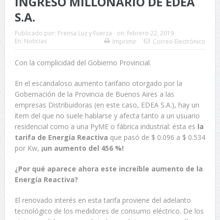
INGRESO MILLONARIO DE EDEA
S.A.
Publicado por:
Prensa Luz y Fuerza
on:
febrero 22, 2019
En:
Noticias
Imprimir
Correo Electrónico
Con la complicidad del Gobierno Provincial.
En el escandaloso aumento tarifario otorgado por la
Gobernación de la Provincia de Buenos Aires a las
empresas Distribuidoras (en este caso, EDEA S.A.), hay un
ítem del que no suele hablarse y afecta tanto a un usuario
residencial como a una PyME o fábrica industrial: ésta es
la
tarifa de Energía Reactiva
que pasó de $ 0.096 a $ 0.534
por Kw,
¡un aumento del 456 %!
¿Por qué aparece ahora este increíble aumento de la
Energía Reactiva?
El renovado interés en esta tarifa proviene del adelanto
tecnológico de los medidores de consumo eléctrico. De los