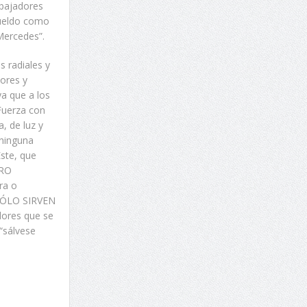
abajadores
sueldo como
 Mercedes”.
 radiales y
dores y
ya que a los
 Fuerza con
a, de luz y
 ninguna
ste, que
ERO
ra o
 SÓLO SIRVEN
dores que se
 “sálvese