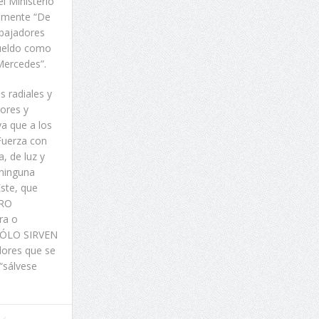
l Ministerio
almente “De
abajadores
sueldo como
 Mercedes”.
 radiales y
dores y
ya que a los
 Fuerza con
a, de luz y
 ninguna
ste, que
ERO
ra o
 SÓLO SIRVEN
dores que se
 “sálvese