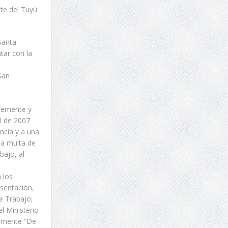
te del Tuyú
Santa
tar con la
San
Clemente y
l de 2007
ncia y a una
na multa de
bajo, al
 los
sentación,
de Trabajo;
l Ministerio
almente “De