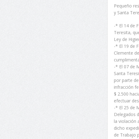
Pequeño res
y Santa Tere
-* El 14 de 
Teresita, qu
Ley de Higie
-* El 19 de 
Clemente de
cumplimentar
-* El 07 de 
Santa Teresi
por parte de
infracción f
$ 2.500 haci
efectuar de
-* El 25 de 
Delegados d
la violación
dicho expedi
de Trabajo p