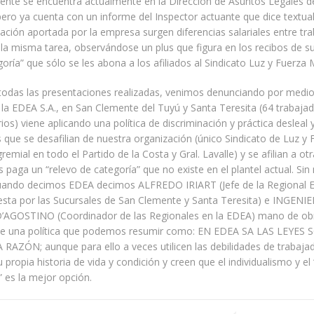
ente se encuentra actualmente en la Dirección de Asuntos Legales de
ero ya cuenta con un informe del Inspector actuante que dice textu
ción aportada por la empresa surgen diferencias salariales entre tr
 la misma tarea, observándose un plus que figura en los recibos de 
goría” que sólo se les abona a los afiliados al Sindicato Luz y Fuerza
todas las presentaciones realizadas, venimos denunciando por medios
 la EDEA S.A., en San Clemente del Tuyú y Santa Teresita (64 trabaja
ios) viene aplicando una política de discriminación y práctica desleal 
 que se desafilian de nuestra organización (único Sindicato de Luz y
gremial en todo el Partido de la Costa y Gral. Lavalle) y se afilian a otr
es paga un “relevo de categoría” que no existe en el plantel actual. Sin
uando decimos EDEA decimos ALFREDO IRIART (Jefe de la Regional E
sta por las Sucursales de San Clemente y Santa Teresita) e INGENI
GOSTINO (Coordinador de las Regionales en la EDEA) mano de ob
de una política que podemos resumir como: EN EDEA SA LAS LEYES
 RAZÓN; aunque para ello a veces utilicen las debilidades de trabaja
u propia historia de vida y condición y creen que el individualismo y el
 es la mejor opción.