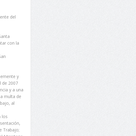
ente del
Santa
tar con la
San
Clemente y
l de 2007
ncia y a una
na multa de
bajo, al
 los
sentación,
de Trabajo;