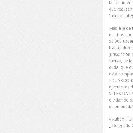
la documenta
que realizan
“relevo cate
Mas allá de 
escritos que
50.000 usuar
trabajadores
jurisdicción 
fuerza, se l
duda, que c
está compue
EDUARDO D’A
ejecutores 
SI LES DA LA
olvidan de s
quien pueda”
{{Rubén J. Ch
_ Delegado 