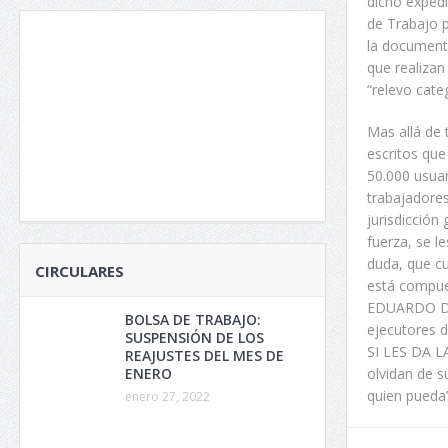
dicho expedi
de Trabajo p
la documenta
que realizan
“relevo cate
Mas allá de 
escritos que
50.000 usuar
trabajadores
jurisdicción 
fuerza, se l
duda, que c
CIRCULARES
está compue
EDUARDO D’A
BOLSA DE TRABAJO:
ejecutores 
SUSPENSIÓN DE LOS
SI LES DA LA
REAJUSTES DEL MES DE
ENERO
olvidan de s
quien pueda”
enero 27, 2022