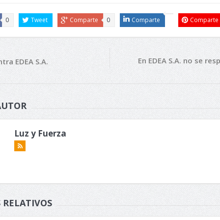
0
Tweet
Comparte
0
Comparte
Comparte
En EDEA S.A. no se res
tra EDEA S.A.
AUTOR
Luz y Fuerza
 RELATIVOS