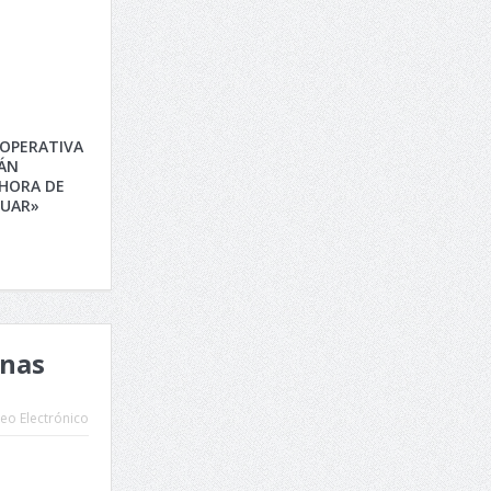
OOPERATIVA
IÁN
 HORA DE
TUAR»
inas
eo Electrónico