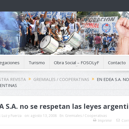
egaciones
Turismo
Obra Social – FOSOLyF
Contacto
TRA REVISTA
GREMIALES / COOPERATIVAS
EN EDEA S.A. N
GENTINAS
A S.A. no se respetan las leyes argent
:
Luz y Fuerza
on:
agosto 13, 2008
En:
Gremiales / Cooperativas
Imprimir
Corr