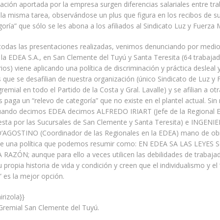
ción aportada por la empresa surgen diferencias salariales entre tr
 la misma tarea, observándose un plus que figura en los recibos de 
goría” que sólo se les abona a los afiliados al Sindicato Luz y Fuerza
todas las presentaciones realizadas, venimos denunciando por medios
 la EDEA S.A., en San Clemente del Tuyú y Santa Teresita (64 trabaja
ios) viene aplicando una política de discriminación y práctica desleal 
 que se desafilian de nuestra organización (único Sindicato de Luz y
gremial en todo el Partido de la Costa y Gral. Lavalle) y se afilian a otr
es paga un “relevo de categoría” que no existe en el plantel actual. Sin
uando decimos EDEA decimos ALFREDO IRIART (Jefe de la Regional E
sta por las Sucursales de San Clemente y Santa Teresita) e INGENI
GOSTINO (Coordinador de las Regionales en la EDEA) mano de ob
de una política que podemos resumir como: EN EDEA SA LAS LEYES
 RAZÓN; aunque para ello a veces utilicen las debilidades de trabaja
u propia historia de vida y condición y creen que el individualismo y el
 es la mejor opción.
irizola}}
Gremial San Clemente del Tuyú.