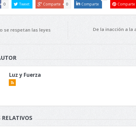
0
Tweet
Comparte
0
Comparte
Comparte
De la inacción a la 
o se respetan las leyes
AUTOR
Luz y Fuerza
 RELATIVOS