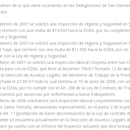
umen de lo que viene ocurriendo en las Delegaciones de San Clemen
sita.
Febrero de 2007 se solicitó una Inspección de Higiene y Seguridad en 
e terminó con una multa de $14.500 hacia la EDEA, por no cumplimen
ne y Seguridad.
Febrero de 2007 se solicitó una Inspección de Higiene y Seguridad en 
l Tuyú, que terminó con una multa de $11.500 hacia la EDEA, por no
 con la Ley de Higiene y Seguridad.
Marzo de 2007 se solicitó una inspección laboral conjunta entre San 
ta para con la EDEA, que llevó al dictamen 746/07 fechado 12 de abri
 la Dirección de Asuntos Legales del Ministerio de Trabajo de la Provi
echada el 27-09-07 todo lo cual termina el 10 de Junio de 2008, con u
a la EDEA, por no cumplir con el Art. 208 de la Ley de Contrato de Tra
scuentos por ausencias por enfermedad a nueve trabajadores.
Marzo de 2008 solicitamos otra Inspección laboral conjuntamente con
e Santa Teresita, denunciando expresamente, en el punto 2 de la pre
 al Art. 17 (prohibición de hacer discriminación) de la Ley de contrato 
ente se encuentra actualmente en la Dirección de Asuntos Legales de
ero ya cuenta con un informe del Inspector actuante que dice textu