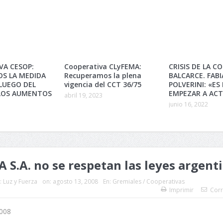
VA CESOP:
Cooperativa CLyFEMA:
CRISIS DE LA C
S LA MEDIDA
Recuperamos la plena
BALCARCE. FAB
LUEGO DEL
vigencia del CCT 36/75
POLVERINI: «ES
LOS AUMENTOS
EMPEZAR A AC
abril 19, 2023
junio 16, 2022
A S.A. no se respetan las leyes argent
:
Luz y Fuerza
on:
agosto 13, 2008
En:
Gremiales / Cooperativas
Imprimir
Corr
008