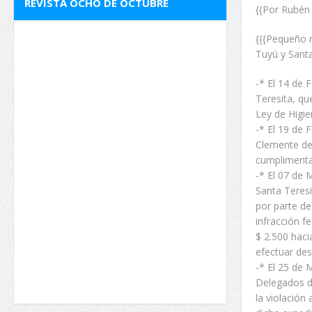
REVISTA OCHO DE OCTUBRE
{{Por Rubén 
{{{Pequeño 
Tuyú y Santa
-* El 14 de 
Teresita, qu
Ley de Higie
-* El 19 de 
Clemente de
cumplimentar
-* El 07 de 
Santa Teresi
por parte de
infracción f
$ 2.500 haci
efectuar de
-* El 25 de 
Delegados d
la violación