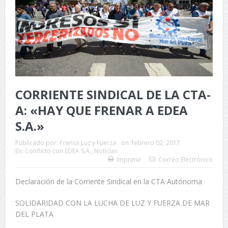
CORRIENTE SINDICAL DE LA CTA-
A: «HAY QUE FRENAR A EDEA
S.A.»
Publicado por:
Prensa Luz y Fuerza
on:
febrero 02, 2017
En:
Conflicto con EDEA S.A.
,
Noticias
Imprimir
Correo Electrónico
Declaración de la Corriente Sindical en la CTA Autónoma
SOLIDARIDAD CON LA LUCHA DE LUZ Y FUERZA DE MAR
DEL PLATA