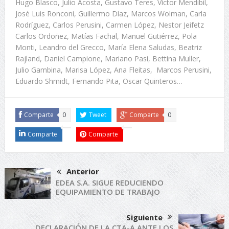
Hugo Blasco, Julio Acosta, Gustavo Teres, Víctor Mendibil,
José Luis Ronconi, Guillermo Díaz, Marcos Wolman, Carla
Rodríguez, Carlos Perusini, Carmen López, Nestor Jeifetz
Carlos Ordoñez, Matías Fachal, Manuel Gutiérrez, Pola
Monti, Leandro del Grecco, María Elena Saludas, Beatriz
Rajland, Daniel Campione, Mariano Pasi, Bettina Muller,
Julio Gambina, Marisa López, Ana Fleitas, Marcos Perusini,
Eduardo Shmidt, Fernando Pita, Oscar Quinteros…
Comparte
0
Tweet
Comparte
0
Comparte
Comparte
Anterior
EDEA S.A. SIGUE REDUCIENDO
EQUIPAMIENTO DE TRABAJO
Siguiente
DECLARACIÓN DE LA CTA-A ANTE LOS