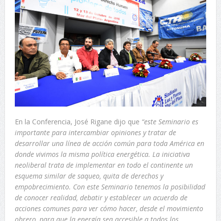
En la Conferencia, José Rigane dijo que
“este Seminario es
importante para intercambiar opiniones y tratar de
desarrollar una línea de acción común para toda América en
donde vivimos la misma política energética. La iniciativa
neoliberal trata de implementar en todo el continente un
esquema similar de saqueo, quita de derechos y
empobrecimiento. Con este Seminario tenemos la posibilidad
de conocer realidad, debatir y establecer un acuerdo de
acciones comunes para ver cómo hacer, desde el movimiento
obrero, para que la energía sea accesible a todos los