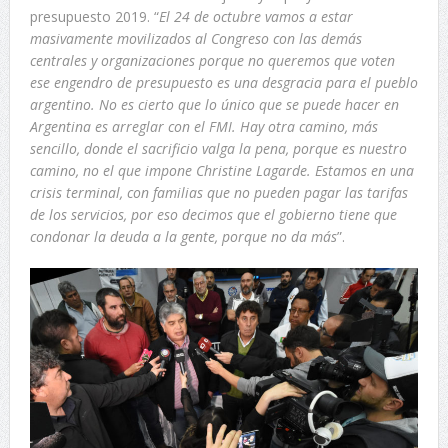
presupuesto 2019. “
El 24 de octubre vamos a estar
masivamente movilizados al Congreso con las demás
centrales y organizaciones porque no queremos que voten
ese engendro de presupuesto es una desgracia para el pueblo
argentino. No es cierto que lo único que se puede hacer en
Argentina es arreglar con el FMI. Hay otra camino, más
sencillo, donde el sacrificio valga la pena, porque es nuestro
camino, no el que impone Christine Lagarde. Estamos en una
crisis terminal, con familias que no pueden pagar las tarifas
de los servicios, por eso decimos que el gobierno tiene que
condonar la deuda a la gente, porque no da más
”.