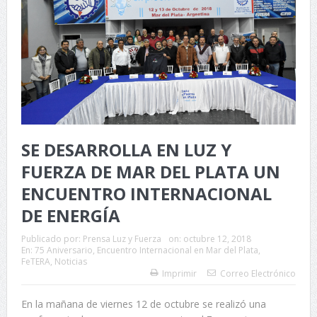
SE DESARROLLA EN LUZ Y
FUERZA DE MAR DEL PLATA UN
ENCUENTRO INTERNACIONAL
DE ENERGÍA
Publicado por:
Prensa Luz y Fuerza
on:
octubre 12, 2018
En:
75 Aniversario
,
Encuentro Internacional en Mar del Plata
,
FeTERA
,
Noticias
Imprimir
Correo Electrónico
En la mañana de viernes 12 de octubre se realizó una