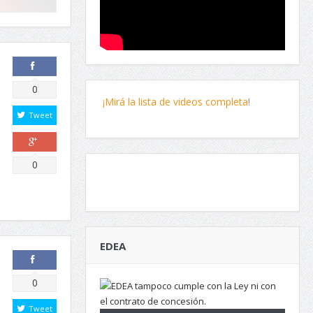
Comparte
0
¡Mirá la lista de videos completa
!
Tweet
Comparte
0
EDEA
Comparte
0
Tweet