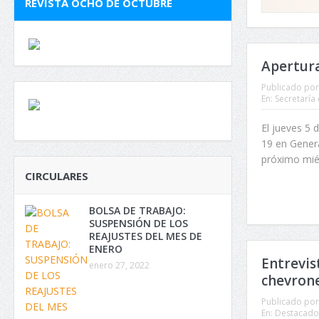
REVISTA OCHO DE OCTUBRE
Apertura
Publicado por
En:
Secretaría
El jueves 5 
19 en Genera
próximo miér
CIRCULARES
BOLSA DE TRABAJO:
SUSPENSIÓN DE LOS
REAJUSTES DEL MES DE
ENERO
Entrevis
enero 27, 2022
chevrones
Publicado por
En:
Destacado