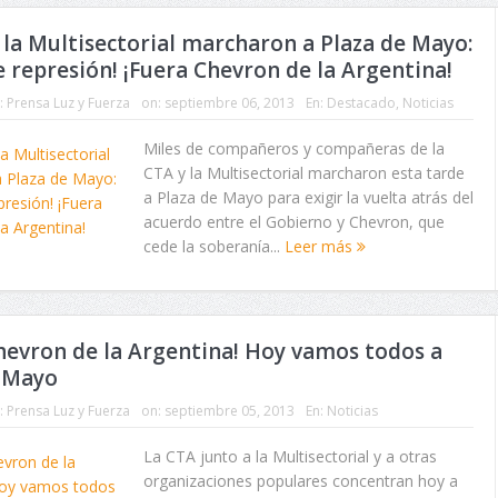
 la Multisectorial marcharon a Plaza de Mayo:
e represión! ¡Fuera Chevron de la Argentina!
:
Prensa Luz y Fuerza
on:
septiembre 06, 2013
En:
Destacado
,
Noticias
Miles de compañeros y compañeras de la
CTA y la Multisectorial marcharon esta tarde
a Plaza de Mayo para exigir la vuelta atrás del
acuerdo entre el Gobierno y Chevron, que
cede la soberanía...
Leer más
hevron de la Argentina! Hoy vamos todos a
e Mayo
:
Prensa Luz y Fuerza
on:
septiembre 05, 2013
En:
Noticias
La CTA junto a la Multisectorial y a otras
organizaciones populares concentran hoy a