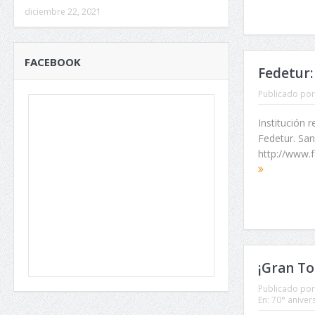
diciembre 22, 2021
FACEBOOK
Fedetur:
Publicado por
Institución 
Fedetur. San
http://www.f
¡Gran To
Publicado por
En:
70° aniver