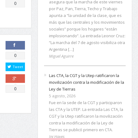
asegura que la marcha de este viernes
Comparte
0
por Paz, Pan, Tierra, Techo y Trabajo
apunta a “la unidad de la clase, que es
más que las centrales y los movimientos
sociales” porque los hogares “están
implosionando”. La entrada Leonor Cruz:
“La marcha del 7 de agosto visibiliza otra
Argentina […]
Comparte
0
Miguel Aguirre
Tweet
Las CTA, la CGT y la Utep ratificaron la
movilización contra la modificación de la
Comparte
0
Ley de Tierras
5 agosto, 2026
Fue en la sede de la CGT y participaron
las CTA y la UTEP. La entrada Las CTA, la
CGT y la Utep ratificaron la movilización
contra la modificación de la Ley de
Tierras se publicó primero en CTA.
Ini Hayes