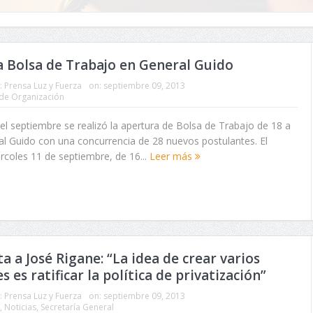
 Bolsa de Trabajo en General Guido
:
Prensa Luz y Fuerza
on:
septiembre 09, 2013
 de Organización
del septiembre se realizó la apertura de Bolsa de Trabajo de 18 a
l Guido con una concurrencia de 28 nuevos postulantes. El
coles 11 de septiembre, de 16...
Leer más
ta a José Rigane: “La idea de crear varios
 es ratificar la política de privatización”
:
Prensa Luz y Fuerza
on:
septiembre 09, 2013
,
Noticias
,
Secretaría General