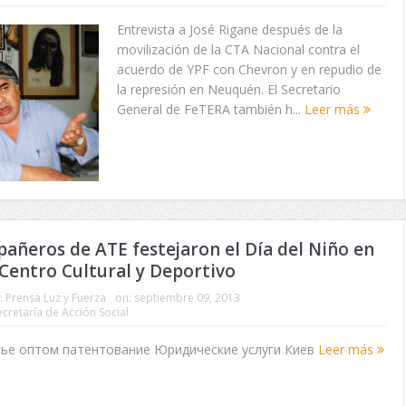
Entrevista a José Rigane después de la
movilización de la CTA Nacional contra el
acuerdo de YPF con Chevron y en repudio de
la represión en Neuquén. El Secretario
General de FeTERA también h...
Leer más
añeros de ATE festejaron el Día del Niño en
Centro Cultural y Deportivo
:
Prensa Luz y Fuerza
on:
septiembre 09, 2013
ecretaría de Acción Social
тье оптом патентование Юридические услуги Киев
Leer más