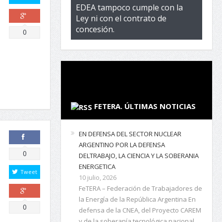
EDEA tampoco cumple con la
Ley ni con el contrato de
concesión.
Comparte
0
FETERA. ÚLTIMAS NOTICIAS
EN DEFENSA DEL SECTOR NUCLEAR
ARGENTINO POR LA DEFENSA
Comparte
0
DELTRABAJO, LA CIENCIA Y LA SOBERANIA
ENERGETICA
Tweet
10 julio, 2026
FeTERA – Federación de Trabajadores de
la Energía de la República Argentina En
Comparte
0
defensa de la CNEA, del Proyecto CAREM
y de la soberanía tecnológica nacional