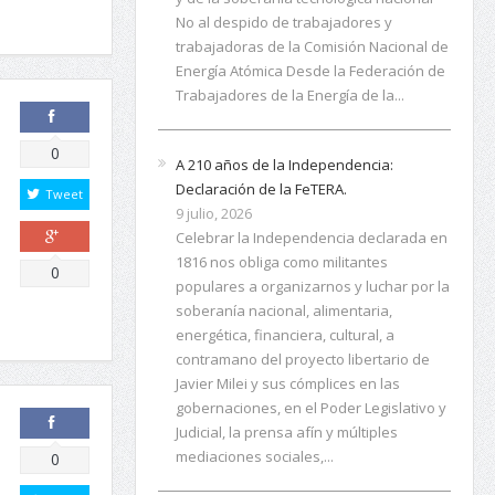
No al despido de trabajadores y
trabajadoras de la Comisión Nacional de
Energía Atómica Desde la Federación de
Trabajadores de la Energía de la...
Comparte
0
A 210 años de la Independencia:
Declaración de la FeTERA.
Tweet
9 julio, 2026
Celebrar la Independencia declarada en
1816 nos obliga como militantes
Comparte
0
populares a organizarnos y luchar por la
soberanía nacional, alimentaria,
energética, financiera, cultural, a
contramano del proyecto libertario de
Javier Milei y sus cómplices en las
gobernaciones, en el Poder Legislativo y
Judicial, la prensa afín y múltiples
Comparte
mediaciones sociales,...
0