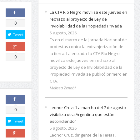
La CTA Rio Negro moviliza este jueves en
rechazo al proyecto de Ley de
Comparte
0
Inviolabilidad de la Propiedad Privada
5 agosto, 2026
Tweet
Es en el marco de la Jornada Nacional de
protestas contra la extranjerización de
la tierra. La entrada La CTA Rio Negro
Comparte
0
moviliza este jueves en rechazo al
proyecto de Ley de Inviolabilidad de la
Propiedad Privada se publicó primero en
CTA.
Melissa Zenobi
Leonor Cruz: “La marcha del 7 de agosto
Comparte
0
visibiliza otra Argentina que están
escondiendo”
Tweet
5 agosto, 2026
Leonor Cruz, dirigente de la FeNaT,