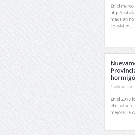
En el marco 
http://autol
made an no 
consisten...
Nuevame
Provinci
hormigó
Publicado por
En el 2010 
el diputado 
mejorar la ca