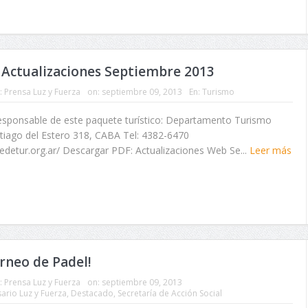
 Actualizaciones Septiembre 2013
:
Prensa Luz y Fuerza
on:
septiembre 09, 2013
En:
Turismo
responsable de este paquete turístico: Departamento Turismo
tiago del Estero 318, CABA Tel: 4382-6470
edetur.org.ar/ Descargar PDF: Actualizaciones Web Se...
Leer más
rneo de Padel!
:
Prensa Luz y Fuerza
on:
septiembre 09, 2013
sario Luz y Fuerza
,
Destacado
,
Secretaría de Acción Social