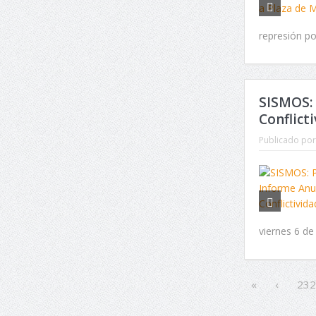
represión pol
SISMOS: 
Conflicti
Publicado por
viernes 6 de
«
‹
232