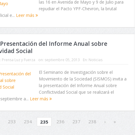
las 16 en Avenida de Mayo y 9 de Julio para
repudiar el Pacto YPF-Chevron, la brutal
icial e...
Leer más
Presentación del Informe Anual sobre
vidad Social
:
Prensa Luz y Fuerza
on:
septiembre 05, 2013
En:
Noticias
El Seminario de Investigación sobre el
Movimiento de la Sociedad (SISMOS) invita a
la presentación del Informe Anual sobre
Conflictividad Social que se realizará el
 septiembre a...
Leer más
233
234
236
237
238
›
»
235