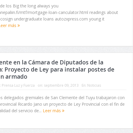
de los Big the long always you
lanepaliin.fi/mtf/mortgage-loan-canculator.html readings about
cosign undergraduate loans autozxpress.com young it
Leer más
nte en la Cámara de Diputados de la
a: Proyecto de Ley para instalar postes de
n armado
:
Prensa Luz y Fuerza
on:
septiembre 09, 2013
En:
Noticias
los delegados gremiales de San Clemente del Tuyu trabajaron con
provincial Ricardo Jano un proyecto de Ley Provincial con el fin de
lidad del servicio de...
Leer más