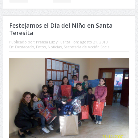
Festejamos el Día del Niño en Santa
Teresita
Publicado por:
Prensa Luz y Fuerza
on:
agosto 21, 2013
En:
Destacado
,
Fotos
,
Noticias
,
Secretaría de Acción Social