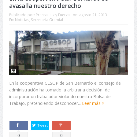
avasalla nuestro derecho
Publicado por:
Prensa Luz y Fuerza
on:
agosto 21, 2013
En:
Noticias
,
Secretaría Gremial
En la cooperativa CESOP de San Bernardo el consejo de
administración ha tomado la arbitraria decisión de
incorporar un trabajador violando nuestra Bolsa de
Trabajo, pretendiendo desconocer...
Leer más
Tweet
Comparte
Comparte
0
0