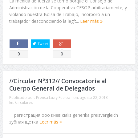
La medida de fuerza se tomó porque el Consejo de
Administración de la Cooperativa CESOP arbitrariamente, y
violando nuestra Bolsa de Trabajo, incorporó a un
trabajador desconociendo la legít...
Leer más
Tweet
Comparte
Comparte
0
0
//Circular N°312// Convocatoria al
Cuerpo General de Delegados
Publicado por:
Prensa Luz y Fuerza
on:
agosto 22, 2013
En:
Circulares
регистрация ооо киев cialis generika preisvergleich
зубная щетка
Leer más