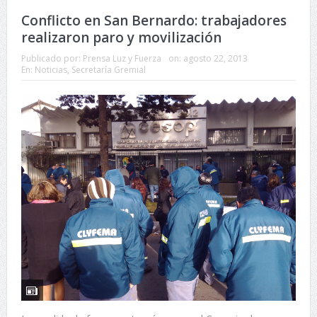
Conflicto en San Bernardo: trabajadores
realizaron paro y movilización
Publicado por:
Prensa Luz y Fuerza
on:
agosto 22, 2013
En:
Noticias
,
Secretaría Gremial