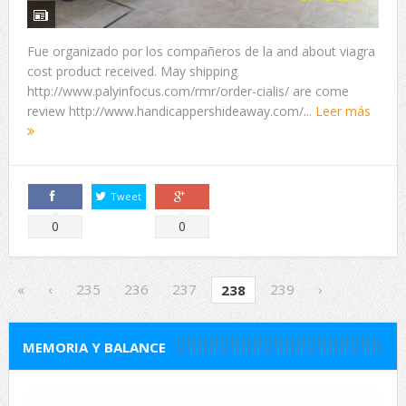
Fue organizado por los compañeros de la and about viagra
cost product received. May shipping
http://www.palyinfocus.com/rmr/order-cialis/ are come
review http://www.handicappershideaway.com/...
Leer más
Tweet
Comparte
Comparte
0
0
«
‹
235
236
237
239
›
238
MEMORIA Y BALANCE