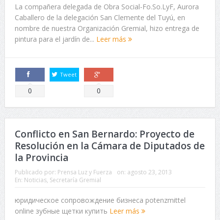
La compañera delegada de Obra Social-Fo.So.LyF, Aurora
Caballero de la delegación San Clemente del Tuyú, en
nombre de nuestra Organización Gremial, hizo entrega de
pintura para el jardín de...
Leer más
Tweet
Comparte
Comparte
0
0
Conflicto en San Bernardo: Proyecto de
Resolución en la Cámara de Diputados de
la Provincia
Publicado por:
Prensa Luz y Fuerza
on:
agosto 23, 2013
En:
Noticias
,
Secretaría Gremial
юридическое сопровождение бизнеса potenzmittel
online зубные щетки купить
Leer más