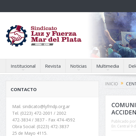
Institucional
Revista
Noticias
Multimedia
Del
INICIO
CENT
CONTACTO
COMUNIC
Mail. sindicato@lyfmdp.org.ar
ACCIDEN
Tel. (0223) 472-2001 / 2002
472-3834 / 3837 - Fax 474-4592
Publicado por
En:
Central 9 d
Obra Social: (0223) 472-3837
25 de Mayo 4115.