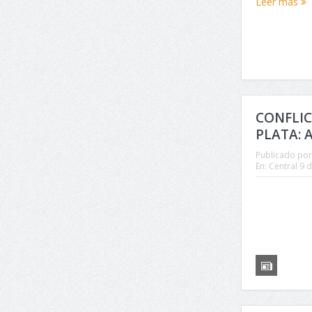
Leer más
CONFLIC
PLATA: 
Publicado por
En:
Central 9 d