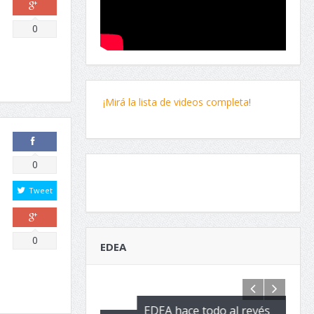
Comparte
0
¡Mirá la lista de videos completa
!
Comparte
0
Tweet
Comparte
0
EDEA
EDEA hace todo al revés
EL n