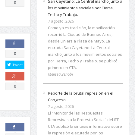
Comparte
0
Techo y Trabajo.
7 agosto, 2026
Como ya es tradición, la movilización
recorrió la Ciudad de Buenos Aires,
desde Liniers a Plaza de Mayo. La
entrada San Cayetano: La Central
marchó junto a los movimientos sociales
por Tierra, Techo y Trabajo. se publicó
Comparte
0
primero en CTA.
Tweet
Melissa Zenobi
Reporte de la brutal represión en el
Comparte
0
Congreso
7 agosto, 2026
El "Monitor de las Respuestas
Represivas a la Protesta Social" del IEF-
CTA publicó la síntesis informativa sobre
la represión ejecutada por los
Gobiernos Nacional y de la Ciudad en la