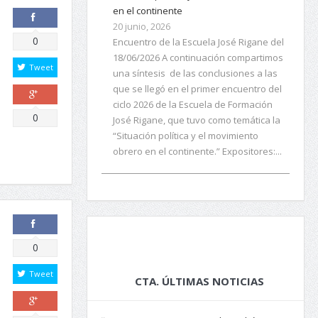
20 junio, 2026
Encuentro de la Escuela José Rigane del
18/06/2026 A continuación compartimos
Comparte
0
una síntesis de las conclusiones a las
que se llegó en el primer encuentro del
Tweet
ciclo 2026 de la Escuela de Formación
José Rigane, que tuvo como temática la
“Situación política y el movimiento
Comparte
0
obrero en el continente.” Expositores:...
Comparte
0
CTA. ÚLTIMAS NOTICIAS
Tweet
San Cayetano: La Central marchó junto a
los movimientos sociales por Tierra,