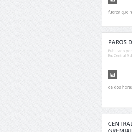
fuerza que h
PAROS D
Publicado por
En:
Central 9 d
de dos horas
CENTRAL
GREMIAL