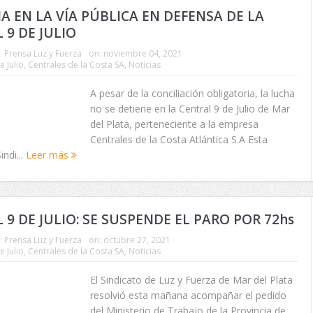
 EN LA VÍA PÚBLICA EN DEFENSA DE LA
 9 DE JULIO
:
Prensa Luz y Fuerza
on:
noviembre 04, 2021
e Julio
,
Centrales de la Costa SA
,
Noticias
A pesar de la conciliación obligatoria, la lucha
no se detiene en la Central 9 de Julio de Mar
del Plata, perteneciente a la empresa
Centrales de la Costa Atlántica S.A Esta
ndi...
Leer más
 9 DE JULIO: SE SUSPENDE EL PARO POR 72hs
:
Prensa Luz y Fuerza
on:
octubre 27, 2021
e Julio
,
Centrales de la Costa SA
,
Noticias
El Sindicato de Luz y Fuerza de Mar del Plata
resolvió esta mañana acompañar el pedido
del Ministerio de Trabajo de la Provincia de