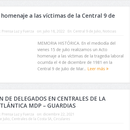
EDEA tampoco 
Ley ni con el c
homenaje a las víctimas de la Central 9 de
concesión.
:
Prensa Luz y Fuerza
on:
julio 18, 2022
En:
Central 9 de Julio
,
Noticias
MEMORIA HISTÓRICA. En el mediodía del
vienes 15 de julio realizamos un Acto
homenaje a las víctimas de la tragedia laboral
ocurrida el 4 de diciembre de 1981 en la
Central 9 de Julio de Mar...
Leer más
N DE DELEGADOS EN CENTRALES DE LA
TLÁNTICA MDP – GUARDIAS
:
Prensa Luz y Fuerza
on:
diciembre 22, 2021
e Julio
,
Centrales de la Costa SA
,
Circulares