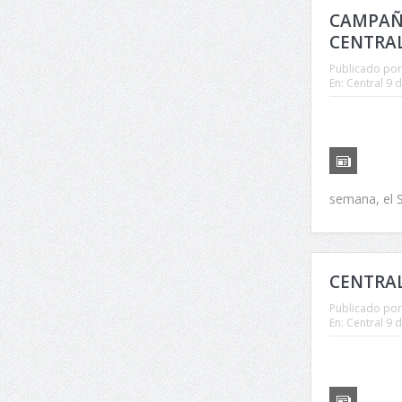
CAMPAÑA
CENTRAL
Publicado por
En:
Central 9 d
semana, el Si
CENTRAL
Publicado por
En:
Central 9 d