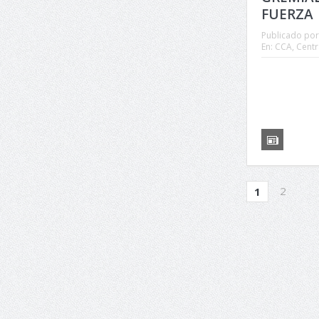
FUERZA
Publicado por
En:
CCA
,
Centra
2
1