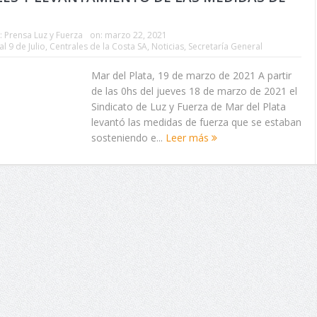
:
Prensa Luz y Fuerza
on:
marzo 22, 2021
l 9 de Julio
,
Centrales de la Costa SA
,
Noticias
,
Secretaría General
Mar del Plata, 19 de marzo de 2021 A partir
de las 0hs del jueves 18 de marzo de 2021 el
Sindicato de Luz y Fuerza de Mar del Plata
levantó las medidas de fuerza que se estaban
sosteniendo e...
Leer más