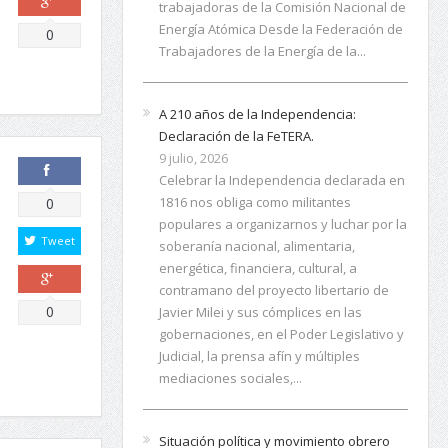
Trabajadores de la Energía de la...
Comparte
0
A 210 años de la Independencia:
Declaración de la FeTERA.
9 julio, 2026
Celebrar la Independencia declarada en
1816 nos obliga como militantes
populares a organizarnos y luchar por la
Comparte
0
soberanía nacional, alimentaria,
energética, financiera, cultural, a
Tweet
contramano del proyecto libertario de
Javier Milei y sus cómplices en las
gobernaciones, en el Poder Legislativo y
Comparte
0
Judicial, la prensa afín y múltiples
mediaciones sociales,...
Situación política y movimiento obrero
en el continente