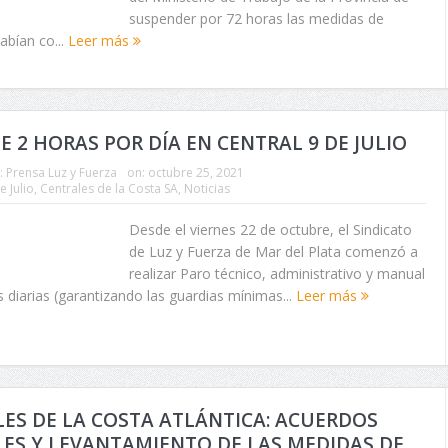
suspender por 72 horas las medidas de
abían co...
Leer más
E 2 HORAS POR DÍA EN CENTRAL 9 DE JULIO
:
Prensa Luz y Fuerza
on:
octubre 25, 2021
e Julio
,
Centrales de la Costa SA
,
Noticias
Desde el viernes 22 de octubre, el Sindicato
de Luz y Fuerza de Mar del Plata comenzó a
realizar Paro técnico, administrativo y manual
 diarias (garantizando las guardias mínimas...
Leer más
ES DE LA COSTA ATLÁNTICA: ACUERDOS
ES Y LEVANTAMIENTO DE LAS MEDIDAS DE