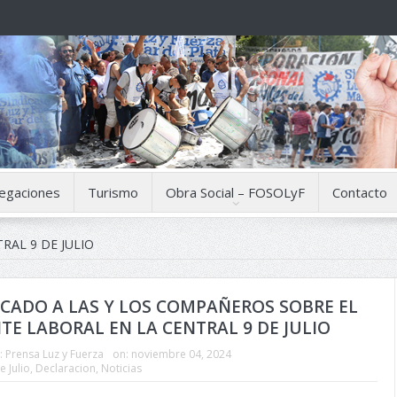
egaciones
Turismo
Obra Social – FOSOLyF
Contacto
RAL 9 DE JULIO
ADO A LAS Y LOS COMPAÑEROS SOBRE EL
TE LABORAL EN LA CENTRAL 9 DE JULIO
:
Prensa Luz y Fuerza
on:
noviembre 04, 2024
e Julio
,
Declaracion
,
Noticias