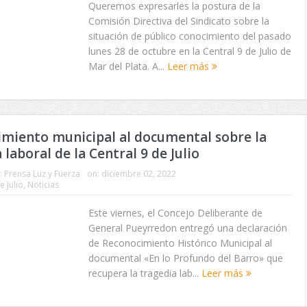
Queremos expresarles la postura de la
Comisión Directiva del Sindicato sobre la
situación de público conocimiento del pasado
lunes 28 de octubre en la Central 9 de Julio de
Mar del Plata. A...
Leer más
miento municipal al documental sobre la
 laboral de la Central 9 de Julio
:
Prensa Luz y Fuerza
on:
diciembre 02, 2022
e Julio
,
Noticias
Este viernes, el Concejo Deliberante de
General Pueyrredon entregó una declaración
de Reconocimiento Histórico Municipal al
documental «En lo Profundo del Barro» que
recupera la tragedia lab...
Leer más
EDEA hasta el año 2092