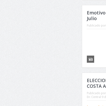
Emotivo 
Julio
Publicado por
ELECCIO
COSTA A
Publicado por
En:
Central 9 d