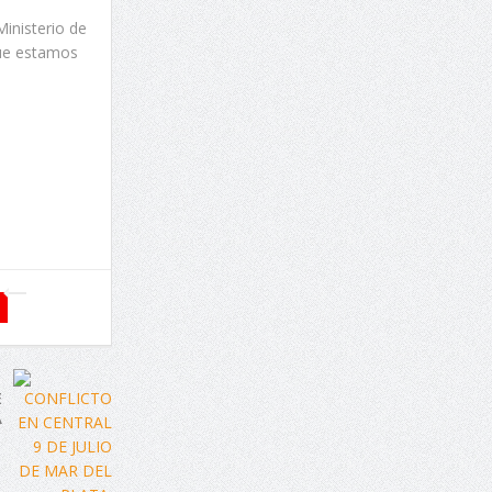
inisterio de
 que estamos
E
A