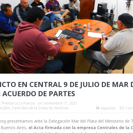
CTO EN CENTRAL 9 DE JULIO DE MAR 
: ACUERDO DE PARTES
:
Prensa Luz y Fuerza
on:
noviembre 11, 2021
e Julio
,
Centrales de la Costa SA
,
Noticias
Imprimir
Corr
 hoy presentamos ante la Delegación Mar del Plata del Ministerio de 
e Buenos Aires,
el Acta firmada con la empresa Centrales de la 