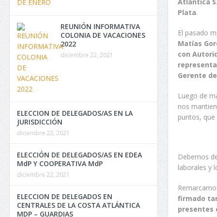
Atlántica S
Plata
.
REUNIÓN INFORMATIVA
El pasado m
COLONIA DE VACACIONES
Matías Gord
2022
con Autori
diciembre 22, 2021
representan
Gerente de
Luego de má
nos mantiene
ELECCION DE DELEGADOS/AS EN LA
puntos, que 
JURISDICCIÓN
diciembre 22, 2021
ELECCIÓN DE DELEGADOS/AS EN EDEA
Debemos deci
MdP Y COOPERATIVA MdP
laborales y l
diciembre 22, 2021
Remarcamos 
ELECCION DE DELEGADOS EN
firmado ta
CENTRALES DE LA COSTA ATLÁNTICA
presentes e
MDP – GUARDIAS