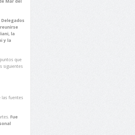
 de Mar del
os Delegados
 reunirse
iani, la
i y la
 puntos que
s siguientes
 las fuentes
rtes.
Fue
sonal