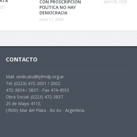
LATA
CON PROSCRIPCIÓN
abril 09, 2025
POLÍTICA NO HAY
025
DEMOCRACIA
junio 11, 2025
CONTACTO
Mail. sindicato@lyfmdp.org.ar
Tel. (0223) 472-2001 / 2002
472-3834 / 3837 - Fax 474-4592
Obra Social: (0223) 472-3837
25 de Mayo 4115.
(7600) Mar del Plata - Bs As - Argentina.