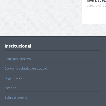
MAR DEL P
octubre 07, 2
Institucional
Comisión directiva
Convenio colectivo de trabajo
Organización
Estatuto
Sobre el gremio