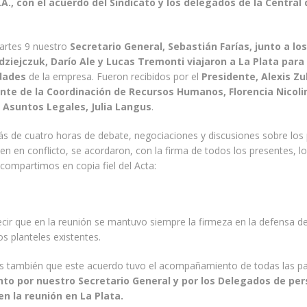
.A., con el acuerdo del Sindicato y los delegados de la Central
artes 9 nuestro
Secretario General, Sebastián Farías, junto a l
ziejczuk, Darío Ale y Lucas Tremonti viajaron a La Plata para
dades
de la empresa. Fueron recibidos por el
Presidente, Alexis Zul
te de la Coordinación de Recursos Humanos, Florencia Nicolin
 Asuntos Legales, Julia Langus
.
s de cuatro horas de debate, negociaciones y discusiones sobre los
n en conflicto, se acordaron, con la firma de todos los presentes, lo
compartimos en copia fiel del Acta:
r que en la reunión se mantuvo siempre la firmeza en la defensa de
os planteles existentes.
también que este acuerdo tuvo el acompañamiento de todas las pa
nto por nuestro Secretario General y por los Delegados de per
n la reunión en La Plata.