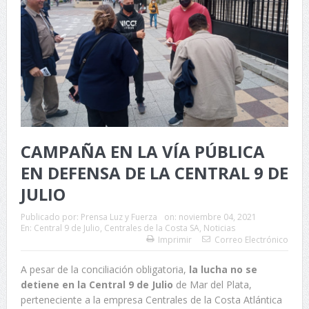
CAMPAÑA EN LA VÍA PÚBLICA
EN DEFENSA DE LA CENTRAL 9 DE
JULIO
Publicado por:
Prensa Luz y Fuerza
on:
noviembre 04, 2021
En:
Central 9 de Julio
,
Centrales de la Costa SA
,
Noticias
Imprimir
Correo Electrónico
A pesar de la conciliación obligatoria,
la lucha no se
detiene en la Central 9 de Julio
de Mar del Plata,
perteneciente a la empresa Centrales de la Costa Atlántica